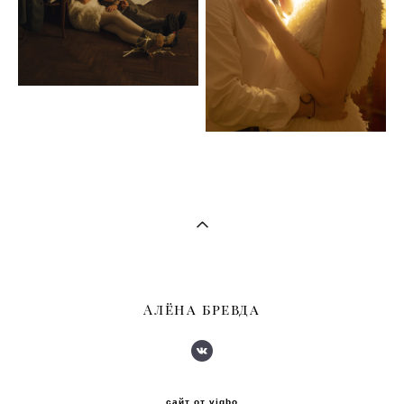
Алёна бревда
сайт от vigbo